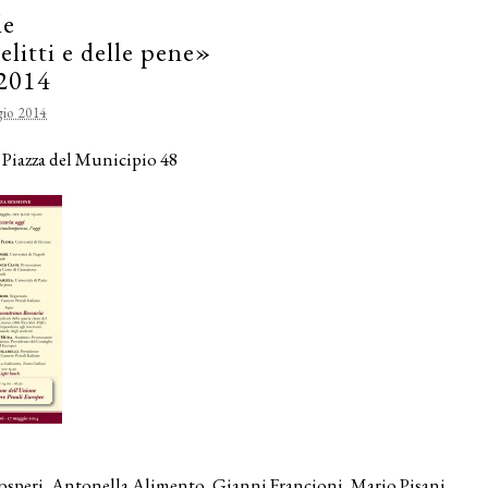
le
elitti e delle pene»
 2014
io 2014
iazza del Municipio 48
rosperi, Antonella Alimento, Gianni Francioni, Mario Pisani,