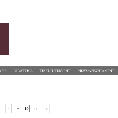
AFIA
DIDATTICA
TESTI/INTERVENTI
NEWS/APPUNTAMENTI
7
8
9
10
11
»