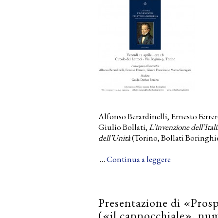
Alfonso Berardinelli, Ernesto Ferrer
Giulio Bollati,
L’invenzione dell’Ita
dell’Unità
(Torino, Bollati Boringhi
…
Continua a leggere
Presentazione di «Pros
(«il cannocchiale», nu