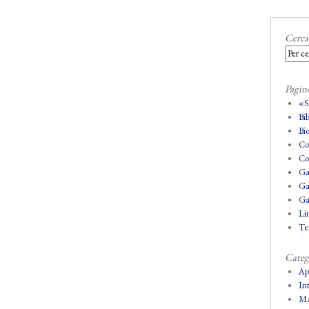
Cerca
Pagin
«
Bi
Bio
Co
Co
Ga
Ga
Ga
Lin
Tes
Categ
Ap
In
Ma