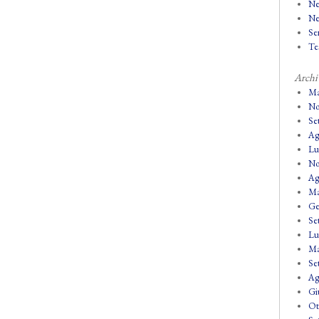
Ne
Ne
Se
Tes
Archi
Ma
No
Se
Ag
Lu
No
Ag
Ma
Ge
Se
Lu
Ma
Se
Ag
Gi
Ot