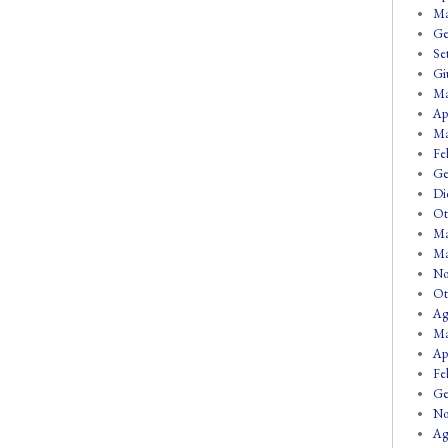
Ma
Ge
Se
Gi
Ma
Ap
Ma
Fe
Ge
Di
Ot
Ma
Ma
No
Ot
Ag
Ma
Ap
Fe
Ge
No
Ag