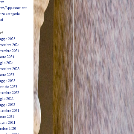
ws
ws/Appuntamenti
nza categoria
ti
vi
ggio 2025
vembre 2024
ttembre 2024
osto 2024
glio 2024
vembre 2023
osto 2023
ggio 2023
nnaio 2023
ttembre 2022
glio 2022
ggio 2022
ttembre 2021
osto 2021
ugno 2021
tobre 2020