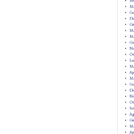
Se
Ma
Ge
Di
Gi
Ma
Ma
Ge
No
Ot
Lu
Ma
Ap
Ma
Ge
Di
No
Ot
Se
Ag
Gi
Ma
Ap