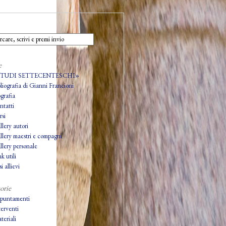
e
STUDI SETTECENTESCHI»
bliografia di Gianni Francioni
grafia
ntatti
rsi
llery autori
llery maestri e compagni
llery personale
k utili
i allievi
orie
puntamenti
terventi
teriali