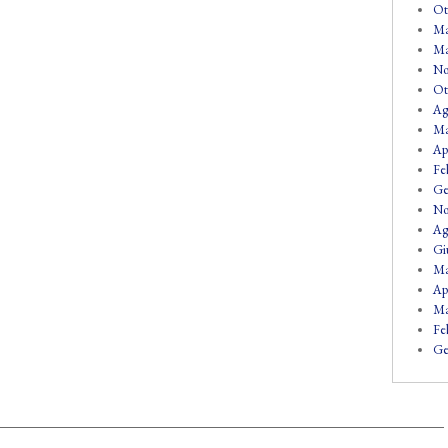
Ot
Ma
Ma
No
Ot
Ag
Ma
Ap
Fe
Ge
No
Ag
Gi
Ma
Ap
Ma
Fe
Ge