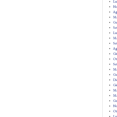
Lu
No
Ag
Ma
Ge
Se
Lu
Ma
Se
Ag
Gi
Ot
Se
Ma
Ge
Di
Gi
Ma
Ma
Ge
No
Ot
Lu