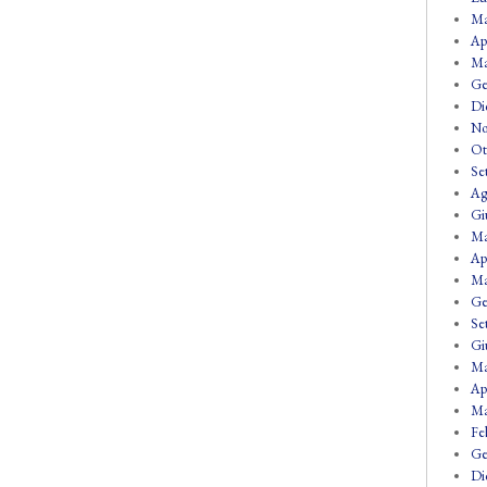
Ma
Ap
Ma
Ge
Di
No
Ot
Se
Ag
Gi
Ma
Ap
Ma
Ge
Se
Gi
Ma
Ap
Ma
Fe
Ge
Di