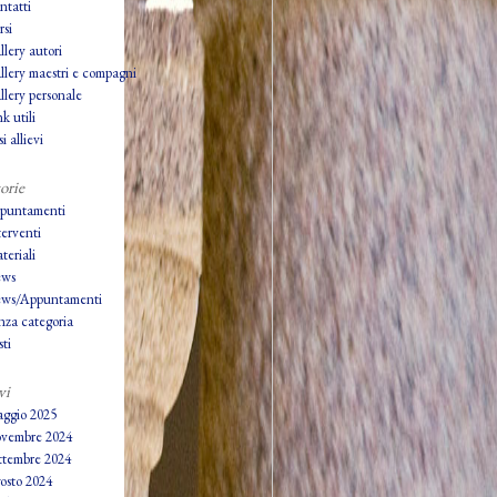
ntatti
rsi
llery autori
llery maestri e compagni
llery personale
k utili
i allievi
orie
puntamenti
terventi
teriali
ws
ws/Appuntamenti
nza categoria
ti
vi
ggio 2025
vembre 2024
ttembre 2024
osto 2024