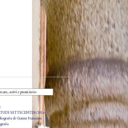
e
STUDI SETTECENTESCHI»
bliografia di Gianni Francioni
grafia