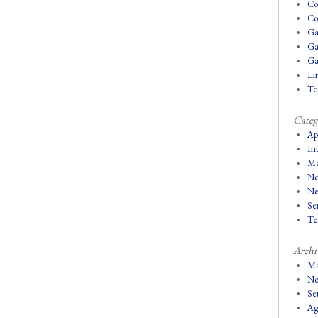
Co
Co
Ga
Ga
Ga
Lin
Tes
Categ
Ap
In
Ma
Ne
Ne
Se
Tes
Archi
Ma
No
Se
Ag