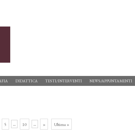
AFIA
DIDATTICA
TESTI/INTERVENTI
NEWS/APPUNTAMENTI
5
...
10
...
»
Ultima »