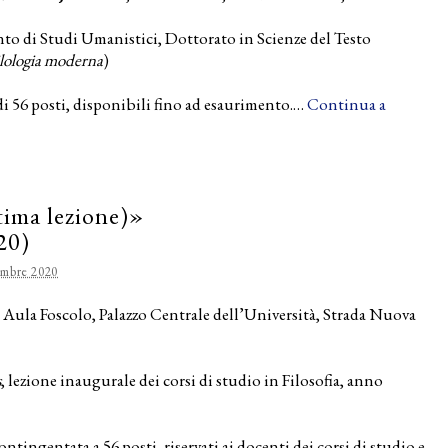
nto di Studi Umanistici, Dottorato in Scienze del Testo
lologia moderna
)
i 56 posti, disponibili fino ad esaurimento.…
Continua a
tima lezione)»
20)
embre 2020
 Aula Foscolo, Palazzo Centrale dell’Università, Strada Nuova
s
, lezione inaugurale dei corsi di studio in Filosofia, anno
ntingentata a 56 posti, riservati ai docenti dei corsi di studio e