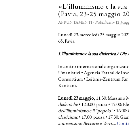
«L’illuminismo e la sua 
(Pavia, 23-25 maggio 2
APPUNTAMENTI
-
Pubblicato:
12 Magg
Lunedì 23-mercoledì 25 maggio 2022,
65, Pavia
L’illuminismo e la sua dialettica / Die
Incontro internazionale organizzato
Umanistici • Agencia Estatal de In
Consortium • Leibniz-Zentrum für L
Kantiani.
Lunedì 23 maggio
, 11.30: Massimo 
dialettiche
• 12.3.00: pausa
• 15.00: E
dell’illuminismo e il “popolo”
• 16.00
classicismo
• 17.00: pausa
• 17.30: Gia
autocensura: Beccaria e Verri.
…
Conti