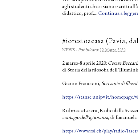
agli studenti che si siano iscritti al
didattico, prof.…
Continua a legger
#iorestoacasa (Pavia, da
NEWS
-
Pubblicato:
12 Marzo 2020
2 marzo-8 aprile 2020:
Cesare Beccaria
di Storia della filosofia dell’Illumini
Gianni Francioni,
Scrivanie di filosof
https://stanze.unipv.it/homepage/vis
Rubrica «Laser», Radio della Svizzera
contagio dell’ignoranza
, di Emanuela 
https://www.rsi.ch/play/radio/
laser