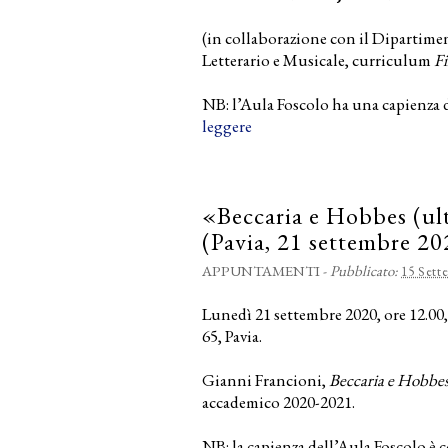
(in collaborazione con il Dipartime
Letterario e Musicale, curriculum
Fi
NB: l’Aula Foscolo ha una capienza d
leggere
«Beccaria e Hobbes (ul
(Pavia, 21 settembre 20
APPUNTAMENTI
-
Pubblicato:
15 Sett
Lunedì 21 settembre 2020, ore 12.00,
65, Pavia.
Gianni Francioni,
Beccaria e Hobbe
accademico 2020-2021.
NB: la capienza dell’Aula Foscolo è co