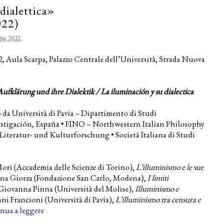
dialettica»
022)
io 2022
 Aula Scarpa, Palazzo Centrale dell’Università, Strada Nuova
 Aufklärung und ihre Dialektik / La iluminación y su dialectica
 da Università di Pavia – Dipartimento di Studi
vestigación, España • FINO – Northwestern Italian Philosophy
iteratur- und Kulturforschung • Società Italiana di Studi
Mori (Accademia delle Scienze di Torino),
L’illuminismo e le sue
lena Giorza (Fondazione San Carlo, Modena),
I limiti
: Giovanna Pinna (Università del Molise),
Illuminismo e
nni Francioni (Università di Pavia),
L’illuminismo tra censura e
nua a leggere