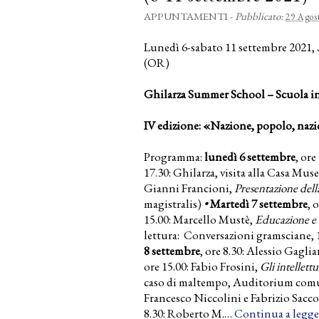
APPUNTAMENTI
-
Pubblicato:
29 Agos
Lunedì 6-sabato 11 settembre 2021,
(OR)
Ghilarza Summer School – Scuola in
IV edizione: «Nazione, popolo, naz
Programma:
lunedì 6 settembre
, ore
17.30: Ghilarza, visita alla Casa Mu
Gianni Francioni,
Presentazione del
magistralis)
•
Martedì 7 settembre
, 
15.00: Marcello Mustè,
Educazione e 
lettura: Conversazioni gramsciane, 1
8 settembre
, ore 8.30: Alessio Gaglia
ore 15.00: Fabio Frosini,
Gli intellett
caso di maltempo, Auditorium com
Francesco Niccolini e Fa­bri­zio Sa
8.30: Roberto M.…
Continua a legge