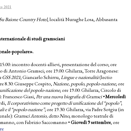
to 2021
Su Baione Country Hotel
, località Nuraghe Losa, Abbasanta
ternazionale di studi gramsciani
ionale-popolare».
 15.00: incontro docenti-allievi, presentazione del corso; ore
seo di Antonio Gramsci; ore 19.00: Ghilarza, Torre Aragonese:
la GSS 2021
; Giancarlo Schirru,
Lingue e nazionalità
(lectio
ore 8.30: Giuseppe Cospito,
Nazione, popolo, popolo-nazione
; ore
unificazione del popolo-nazione
; ore 19.00: Ghilarza, Circolo di
: Francesco Giasi,
Per una nuova biografia di Gramsci •
Mercoledì
rdi,
Il corporativismo come progetto di unificazione del “popolo”
;
uali e il “popolo-nazione”
; ore 19.30: Ghilarza, via Padre Sotgiu
(in
unale):
Gramsci Antonio, detto Nino
, monologo teatrale di
ccomanno, con Fabrizio Saccomanno •
Giovedì 9 settembre
, ore
re