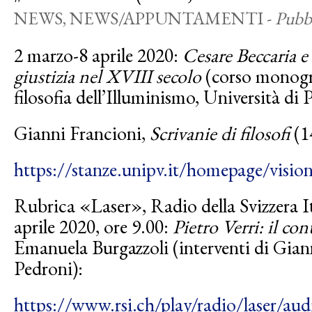
NEWS
,
NEWS/APPUNTAMENTI
-
Pubb
2 marzo-8 aprile 2020:
Cesare Beccaria e
giustizia nel XVIII secolo
(corso monogra
filosofia dell’Illuminismo, Università di P
Gianni Francioni,
Scrivanie di filosofi
(14
https://stanze.unipv.it/homepage/visioni
Rubrica «Laser», Radio della Svizzera I
aprile 2020, ore 9.00:
Pietro Verri: il co
Emanuela Burgazzoli (interventi di Gian
Pedroni):
https://www.rsi.ch/play/radio/
laser/aud