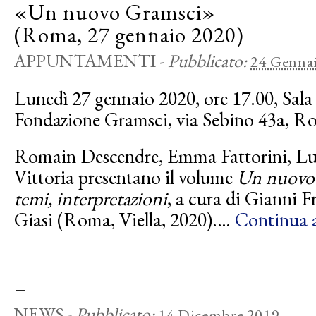
«Un nuovo Gramsci»
(Roma, 27 gennaio 2020)
APPUNTAMENTI
-
Pubblicato:
24 Genna
Lunedì 27 gennaio 2020, ore 17.00, Sala 
Fondazione Gramsci, via Sebino 43a, R
Romain Descendre, Emma Fattorini, Lui
Vittoria presentano il volume
Un nuovo 
temi, interpretazioni
, a cura di Gianni F
Giasi (Roma, Viella, 2020).…
Continua a
–
NEWS
-
Pubblicato:
14 Dicembre 2019