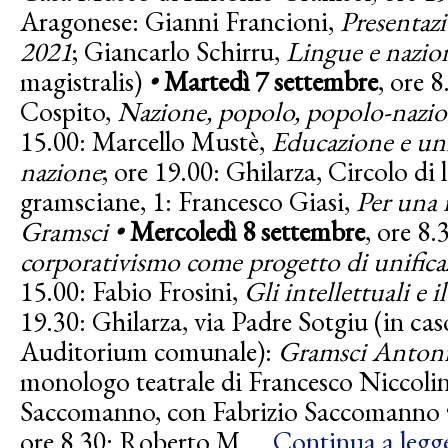
Aragonese: Gianni Francioni,
Presentaz
2021
; Giancarlo Schirru,
Lingue e nazion
magistralis)
•
Martedì 7 settembre
, ore 
Cospito,
Nazione, popolo, popolo-nazi
15.00: Marcello Mustè,
Educazione e uni
nazione
; ore 19.00: Ghilarza, Circolo di
gramsciane, 1: Francesco Giasi,
Per una 
Gramsci •
Mercoledì 8 settembre
, ore 8.
corporativismo come progetto di unific
15.00: Fabio Frosini,
Gli intellettuali e
19.30: Ghilarza, via Padre Sotgiu
(in ca
Auditorium comunale):
Gramsci Antoni
monologo teatrale di Francesco Niccolini 
Saccomanno, con Fabrizio Saccomanno
ore 8.30: Roberto M.…
Continua a legg