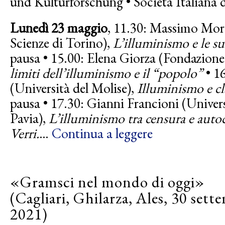
und Kulturforschung • Società Italiana d
Lunedì 23 maggio
, 11.30: Massimo Mor
Scienze di Torino),
L’illuminismo e le su
pausa
• 15.00: Elena Giorza (Fondazion
limiti dell’illuminismo e il “popolo”
• 1
(Università del Molise),
Illuminismo e cl
pausa
• 17.30: Gianni Francioni (Univers
Pavia),
L’illuminismo tra censura e autoc
Verri.
…
Continua a leggere
«Gramsci nel mondo di oggi»
(Cagliari, Ghilarza, Ales, 30 sett
2021)