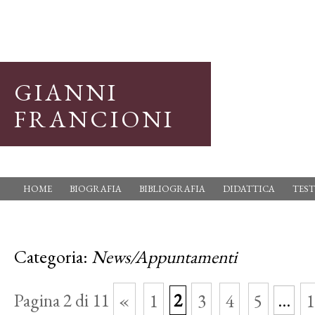
GIANNI
FRANCIONI
HOME
BIOGRAFIA
BIBLIOGRAFIA
DIDATTICA
TEST
Categoria:
News/Appuntamenti
Pagina 2 di 11
«
1
2
3
4
5
...
1